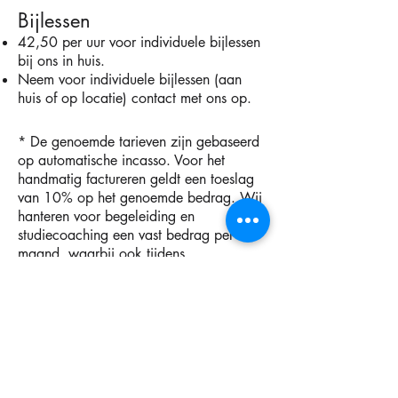
Bijlessen
42,50 per uur voor individuele bijlessen
bij ons in huis.
Neem voor individuele bijlessen (aan
huis of op locatie) contact met ons op.
* De genoemde tarieven zijn gebaseerd
op automatische incasso. Voor het
handmatig factureren geldt een toeslag
van 10% op het genoemde bedrag. Wij
hanteren voor begeleiding en
studiecoaching een vast bedrag per
maand, waarbij ook tijdens
vakantieperiodes een gelijk maandtarief
wordt doorberekend. Uitzondering
hierop is natuurlijk de zomervakantie
dan betaalt u niets. Voordelen zijn dat
beide partijen weten waar ze aan toe
zijn en hierdoor is het factuurbedrag per
maand lager. In de mei- en kerstvakantie